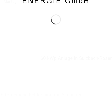
 am
Montage
. Setze ein Lesezeichen auf den
permalink
.
60 kWp Anlage in Sulzbach-Rose
Erforderliche Felder sind mit
*
markiert