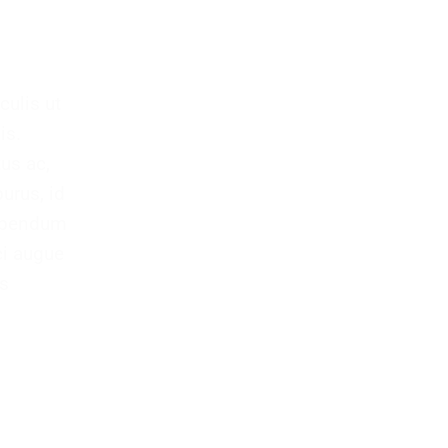
culis ut
is.
us ac,
urus, id
 bibendum
ci augue
us