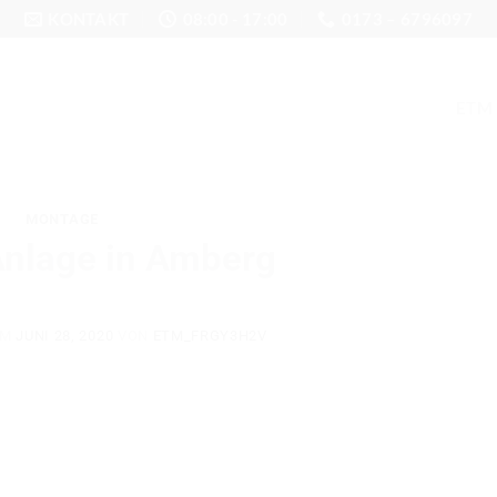
KONTAKT
08:00 - 17:00
0173 – 6796097
ETM
MONTAGE
nlage in Amberg
AM
JUNI 28, 2020
VON
ETM_FRGY3H2V