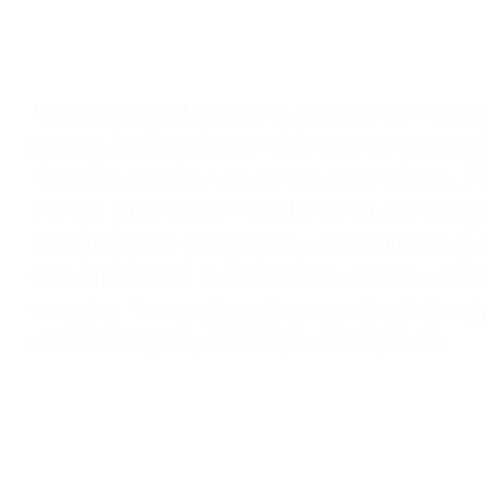
Lorem ipsum dolor sit amet, consectetur adipiscin
purus ut, facilisis ultrices nibh. Quisque commod
Phasellus egestas nunc eu venenatis vehicula. Pha
volutpat placerat ante. Vestibulum sit amet magna
tristique ipsum. Quisque vitae nibh ut libero vulp
risus tincidunt id. Etiam hendrerit, metus in volut
eu metus. Aenean elementum nisi vitae justo adip
elementum quam, vel semper mi tempus ac.