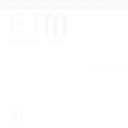
Zum
EINFACH ZUM EIGENEN STROMERZEUGER WERDEN
Inhalt
springen
10 kWp A
VERÖFFENTLICHT 
28
Juni