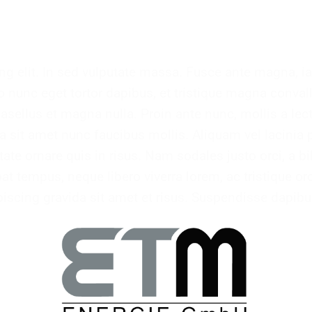
g elit. In sed vulputate massa. Fusce ante magna, ia
o nunc eget tortor dapibus, et tristique magna convall
sellus et magna nulla. Proin ante nunc, mollis a lect
 sit amet nunc faucibus mollis. Aliquam vel lacinia p
utate ornare quis in risus. Nam sodales justo orci, a
pat tempus, neque libero viverra lorem, ac tristique or
iscing gravida sit amet et risus. Suspendisse dapib