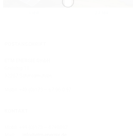
1 MW
2,4 MW
POSTANSCHRIFT
ETM ENERGIE GmbH
Greining 11
92287 Schmidmühlen
Mobil: +49 (0)173 – 67 96 0 97
KONTAKT
Mobil: +49 (0)173 – 6796097
Mail:
info@etm-energie.de