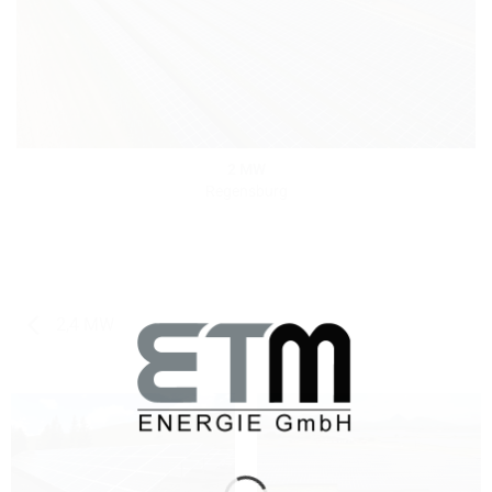
2 MW
Regensburg
2,4 MW