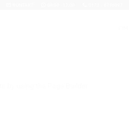
KONTAKT
08:00 - 17:00
0173 – 6796097
ETM
e by using the Page Builder.