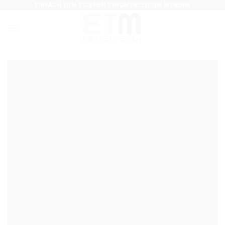
EINFACH ZUM EIGENEN STROMERZEUGER WERDEN
Zum
Inhalt
springen