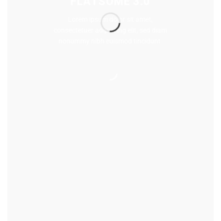
FLATSOME 3.0
Lorem ipsum dolor sit amet,
consectetuer adipiscing elit, sed diam
nonummy nibh euismod tincidunt.